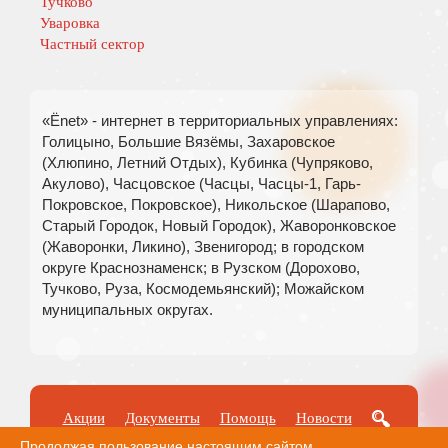
Тучково
Уваровка
Частный сектор
«Ёnet» - интернет в территориальных управлениях:
Голицыно, Большие Вязёмы, Захаровское
(Хлюпино, Летний Отдых), Кубинка (Чупряково,
Акулово), Часцовское (Часцы, Часцы-1, Гарь-
Покровское, Покровское), Никольское (Шарапово,
Старый Городок, Новый Городок), Жаворонковское
(Жаворонки, Ликино), Звенигород; в городском
округе Краснознаменск; в Рузском (Дорохово,
Тучково, Руза, Космодемьянский); Можайском
муниципальных округах.
Акции
Документы
Помощь
Новости
Оплата
Продолжая пользование настоящим сайтом,