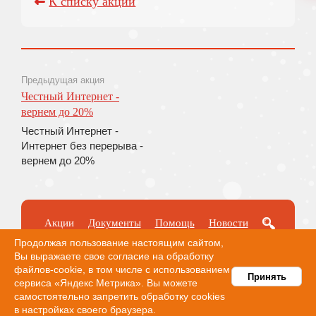
К списку акций
Предыдущая акция
Честный Интернет -
вернем до 20%
Честный Интернет -
Интернет без перерыва -
вернем до 20%
Акции
Документы
Помощь
Новости
Оплата
Продолжая пользование настоящим сайтом,
Вы выражаете свое согласие на обработку
файлов-cookie, в том числе с использованием
Принять
сервиса «Яндекс Метрика». Вы можете
самостоятельно запретить обработку cookies
Карта сайта
в настройках своего браузера.